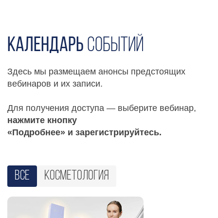
Ссылка на это место страницы:
#reviews
Ссылка на это место страницы:
#events
Календарь
событий
Здесь мы размещаем анонсы предстоящих
вебинаров и их записи.
Для получения доступа — выберите вебинар,
нажмите кнопку
«Подробнее» и зарегистрируйтесь.
Все
косметология