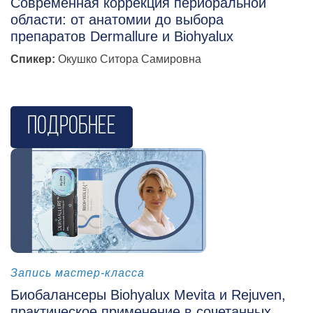
Современная коррекция периоральной
области: от анатомии до выбора
препаратов Dermallure и Biohyalux
Спикер:
Окушко Ситора Самировна
Подробнее
косметология
Запись мастер-класса
Биобалансеры Biohyalux Mevita и Rejuven,
практическое применение в сочетанных